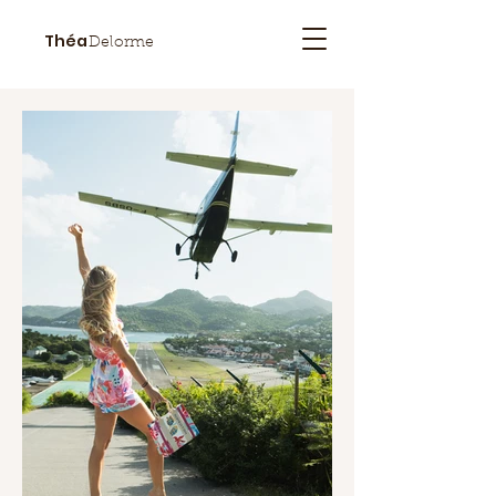
Théa
Delorme